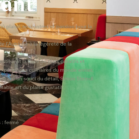
rant
ù plaisir, rencontres et passion pour la
de l’Autriche à la légèreté de la
nstituent la base de plats créatifs et
 expériences culinaires du monde entier.
mé par un souci du détail, Simon Steindl
table art du plaisir gustatif.
s : fermé