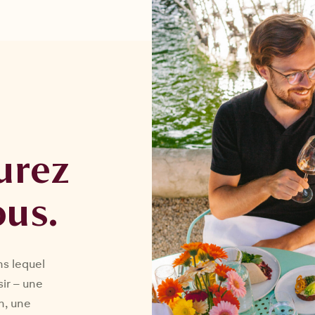
urez
ous.
ns lequel
sir – une
n, une