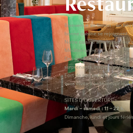
Restau
Bienvenue au Simon – un lieu o
bonne cuisine se rejoignent.
Notre cuisine allie le meilleur 
Méditerranée.
Des produits frais et locaux co
surprenants, inspirés par des
Fort de son expérience et ani
vous invite à redécouvrir le véri
SITES D’OUVERTURE :
Mardi – samedi : 11 – 22 h
Dimanche, lundi et jours férié